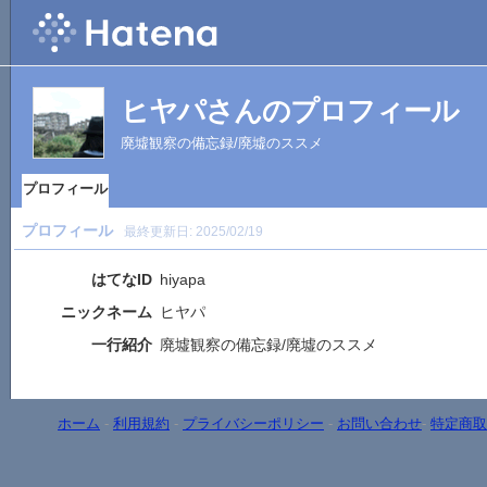
ヒヤパさんのプロフィール
廃墟観察の備忘録/廃墟のススメ
プロフィール
プロフィール
最終更新日:
2025/02/19
はてなID
hiyapa
ニックネーム
ヒヤパ
一行紹介
廃墟観察の備忘録/廃墟のススメ
ホーム
-
利用規約
-
プライバシーポリシー
-
お問い合わせ
-
特定商取