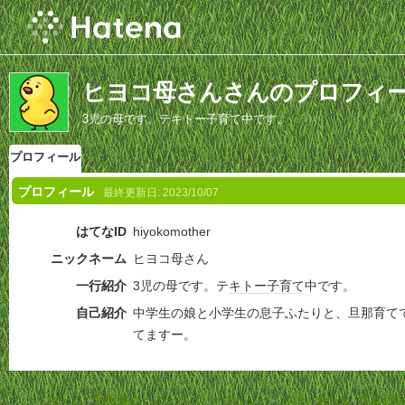
ヒヨコ母さんさんのプロフィ
3児の母です。テキトー子育て中です。
プロフィール
プロフィール
最終更新日:
2023/10/07
はてなID
hiyokomother
ニックネーム
ヒヨコ母さん
一行紹介
3児の母です。テ
キトー
子育て
中です。
自己紹介
中学生の娘と小学生の息子ふたりと、旦那育て
てますー。
ホーム
-
利用規約
-
プライバシーポリシー
-
お問い合わせ
-
特定商取