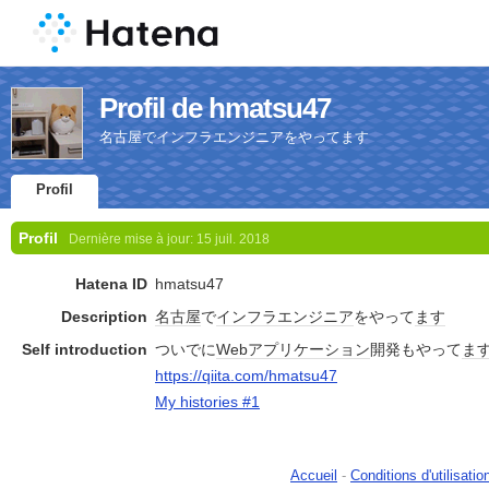
Profil de hmatsu47
名古屋でインフラエンジニアをやってます
Profil
Profil
Dernière mise à jour:
15 juil. 2018
Hatena ID
hmatsu47
Description
名古屋
で
インフラ
エンジニア
をやって
ます
Self introduction
ついでに
Web
アプリケーション
開発もやって
ま
https://qiita.com/hmatsu47
My histories #1
Accueil
-
Conditions d'utilisatio