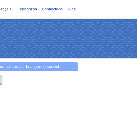
rançais
Inscription
Connecte-toi
Aide
es utilisés par hoangtrong-seoweb