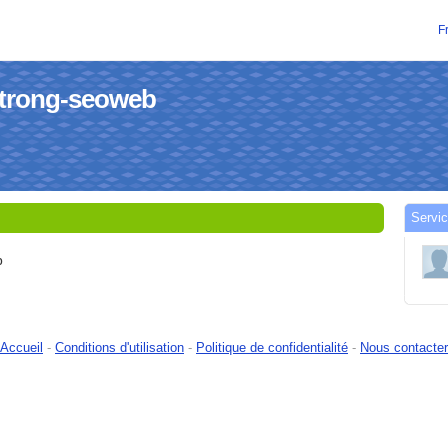
F
gtrong-seoweb
Servic
b
Accueil
-
Conditions d'utilisation
-
Politique de confidentialité
-
Nous contacter