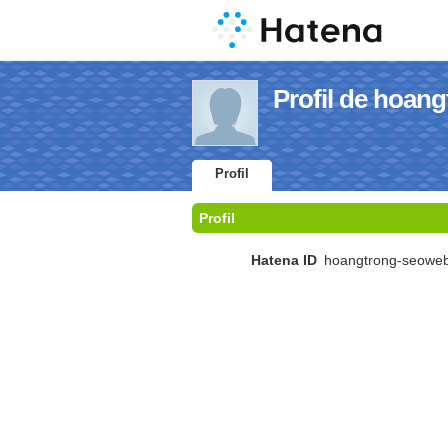
Profil de hoan
Profil
Profil
Hatena ID
hoangtrong-seowe