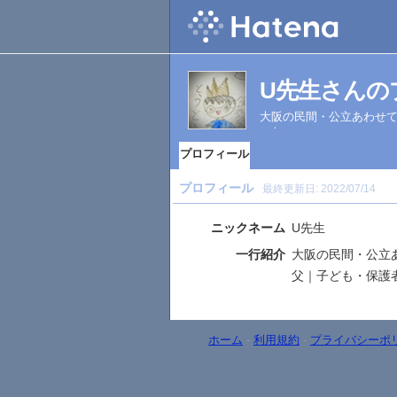
U先生さんの
大阪の民間・公立あわせて
いたい
プロフィール
プロフィール
最終更新日:
2022/07/14
ニックネーム
U先生
一行紹介
大阪の民間・公立あ
父｜子ども・保護
ホーム
-
利用規約
-
プライバシーポ