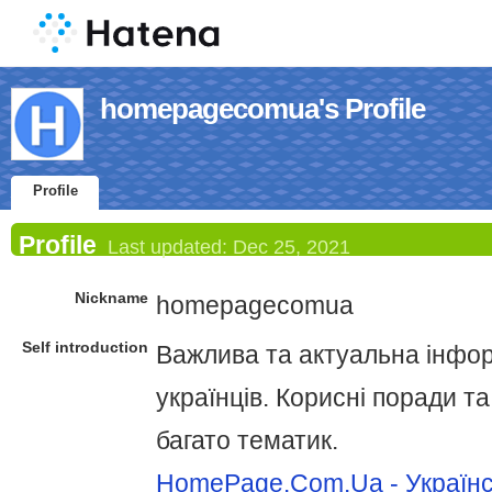
homepagecomua's Profile
Profile
Profile
Last updated:
Dec 25, 2021
Nickname
homepagecomua
Self introduction
Важлива та актуальна інфор
українців. Корисні поради т
багато тематик.
HomePage.Com.Ua - Україн