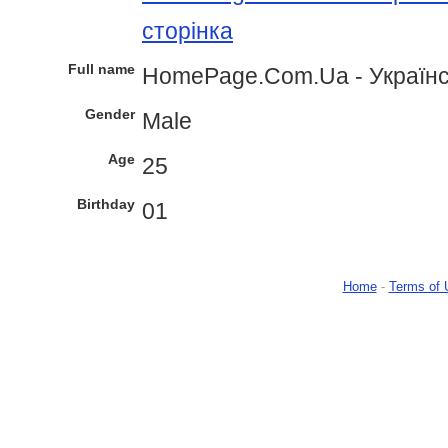
сторінка
Full name
HomePage.Com.Ua - Україн
Gender
Male
Age
25
Birthday
01
Home
-
Terms of 