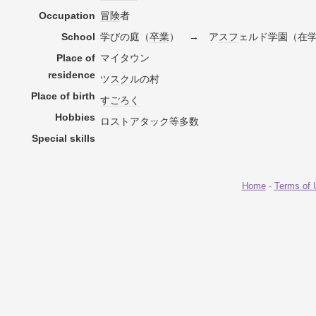
Occupation
冒険
者
School
学びの庭（
卒業
） → ア
スフ
ェルド学園（在
Place of
マイタウン
residence
ツ
スク
ルの村
Place of birth
すごろく
Hobbies
ロストアタック等多数
Special skills
Home
-
Terms of 