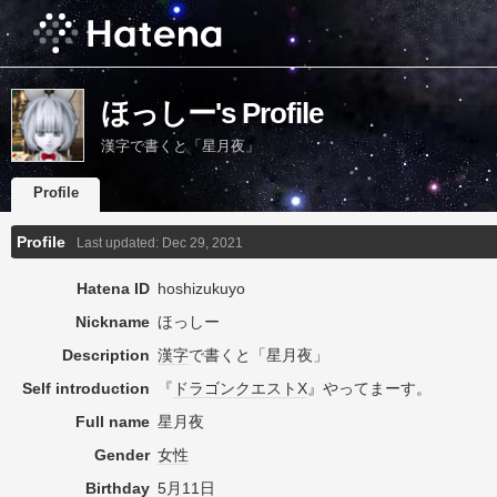
ほっしー's Profile
漢字で書くと「星月夜」
Profile
Profile
Last updated:
Dec 29, 2021
Hatena ID
hoshizukuyo
Nickname
ほっしー
Description
漢字
で書くと「星月夜」
Self introduction
『
ドラゴンクエストX
』やってまーす。
Full name
星月夜
Gender
女性
Birthday
5月11日