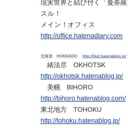
現実
世界
と結び付く「
曼荼羅
スル
！
メイン！
オフィス
http://office.hatenadiary.com
北海道
HOKKAIDO
http://hkd.hatenablog.jp/
緒法尽 OKHOTSK
http://okhotsk.hatenablog.jp/
美幌
BIHORO
http://bihoro.hatenablog.com/
東北地方
TOHOKU
http://tohoku.hatenablog.jp/