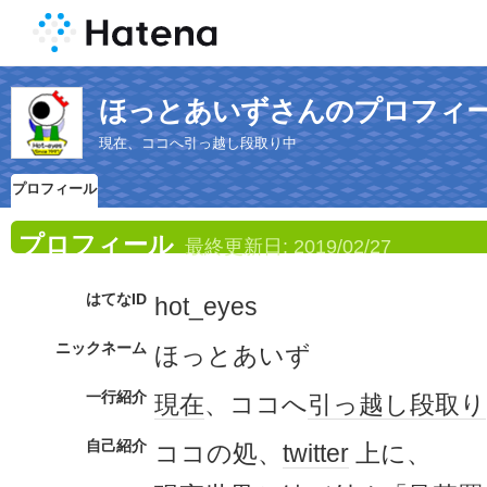
ほっとあいずさんのプロフィ
現在、ココへ引っ越し段取り中
プロフィール
プロフィール
最終更新日:
2019/02/27
はてなID
hot_eyes
ニックネーム
ほっとあいず
一行紹介
現在
、ココへ
引っ越し
段取り
自己紹介
ココの処、
twitter
上に、