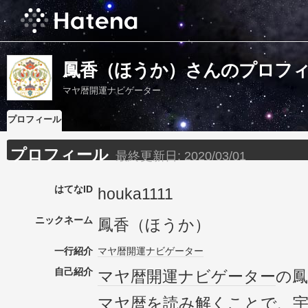
鳳香（ほうか）さんのプロフ
マヤ暦開運ナビゲーター
プロフィール
プロフィール
最終更新日:
2020/03/01
はてなID
houka1111
ニックネーム
鳳香（ほうか）
一行紹介
マヤ暦
開運
ナビゲーター
自己紹介
マヤ暦
開運
ナビゲーター
の鳳
マヤ暦
を読み解くことで、