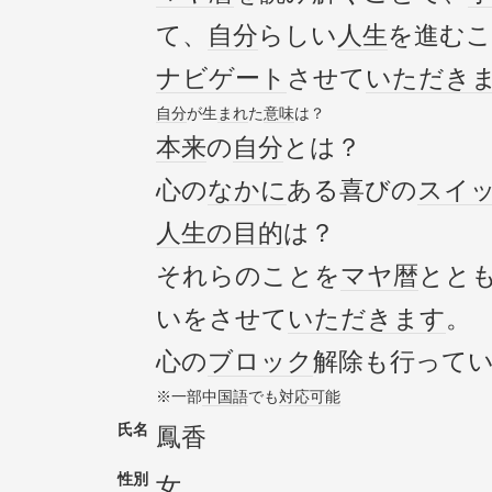
て、
自分
らしい
人生
を進む
ナビゲート
させて
いただき
自分
が生
まれ
た
意味
は？
本来
の
自分
とは？
心の
なかに
ある喜びの
スイ
人生の目的
は？
それらのことを
マヤ暦
とと
いをさせて
いただきます
。
心の
ブロック
解除も行って
※一部
中国語
でも
対応
可能
氏名
鳳香
性別
女