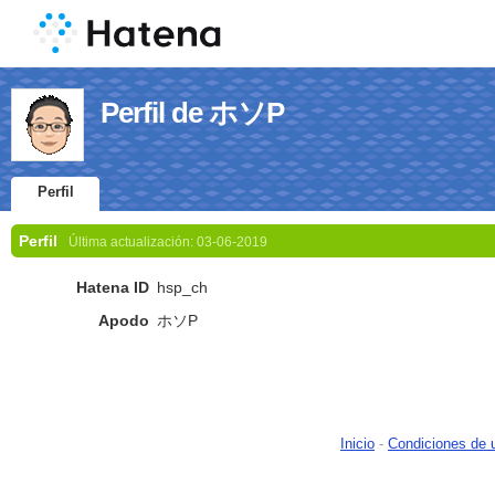
Perfil de ホソP
Perfil
Perfil
Última actualización:
03-06-2019
Hatena ID
hsp_ch
Apodo
ホソP
Inicio
-
Condiciones de 