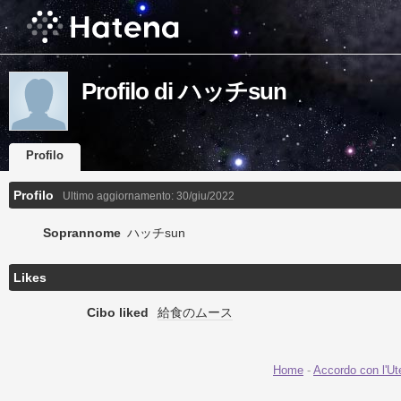
Profilo di ハッチsun
Profilo
Profilo
Ultimo aggiornamento:
30/giu/2022
Soprannome
ハッチsun
Likes
Cibo liked
給食のムース
Home
-
Accordo con l'Ut