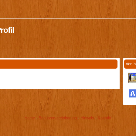
ofil
Von h
Home
-
Benutzervereinbarung
-
Hinweis
-
Kontakt