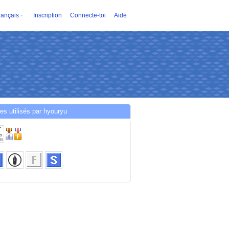
rançais
Inscription
Connecte-toi
Aide
es utilisés par hyouryu