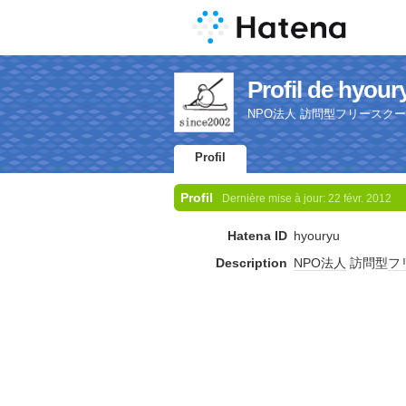
Profil de hyour
NPO法人 訪問型フリースク
Profil
Profil
Dernière mise à jour:
22 févr. 2012
Hatena ID
hyouryu
Description
NPO法人
訪問型
フ