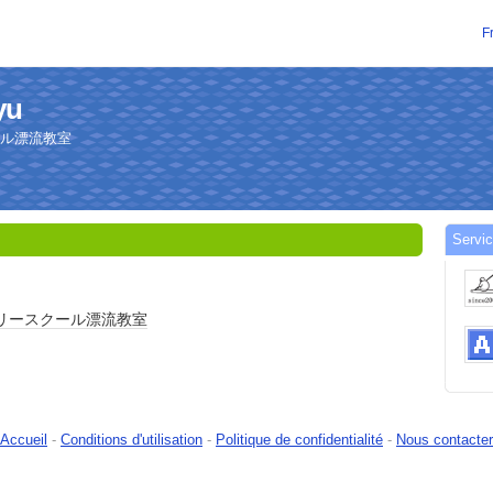
F
yu
ール漂流教室
Servic
リースクール
漂流教室
Accueil
-
Conditions d'utilisation
-
Politique de confidentialité
-
Nous contacter