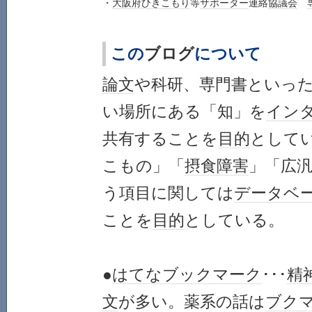
・
大阪府
ひきこもり
等
サポーター
連絡
協議会
この
ブログ
について
論文
や科研、専門書といっ
い場所にある「知」を
イン
共有することを
目的
として
こもの」「
摂食障害
」「広
う項目に関しては
データベ
ことを
目的
としている。
●
はてなブックマーク
･･･
精
文
が多い。薬系の話は
ブク