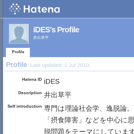
iDES's Profile
井出草平
Profile
Profile
Last updated:
1 Jul 2010
Hatena ID
iDES
Description
井出草平
Self introduction
専門は
理論社
会学、逸脱論。
「
摂食障害
」などを中心に
脱問題を
テーマ
にしていま