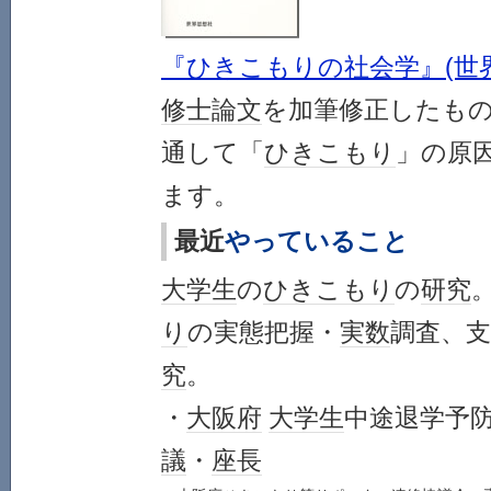
『ひきこもりの社会学』(世
修士論文
を加筆修正したも
通して「
ひきこもり
」の原
ます。
最近
やっていること
大学生
の
ひきこもり
の
研究
り
の実態把握・
実数
調査、
究
。
・
大阪府
大学生
中途退学予
議
・
座長