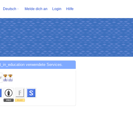
Deutsch
Melde dich an
Login
Hilfe
t_in_education verwendete Services.