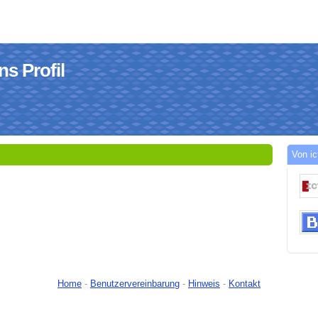
ns Profil
Von ic
Home
-
Benutzervereinbarung
-
Hinweis
-
Kontakt