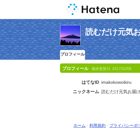
読むだけ元気
プロフィール
プロフィール
最終更新日:
2017/02/06
はてなID
imakokowoikiru
ニックネーム
読むだけ元気お届
ホーム
-
利用規約
-
プライバシーポ