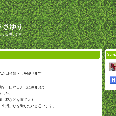
山のささゆり
らしを綴ります
Serv
1
れた田舎暮らしを綴ります
地で、山や田んぼに囲まれて
ました。
樹、花などを育てます。
、生活ぶりを綴りたいと思います。