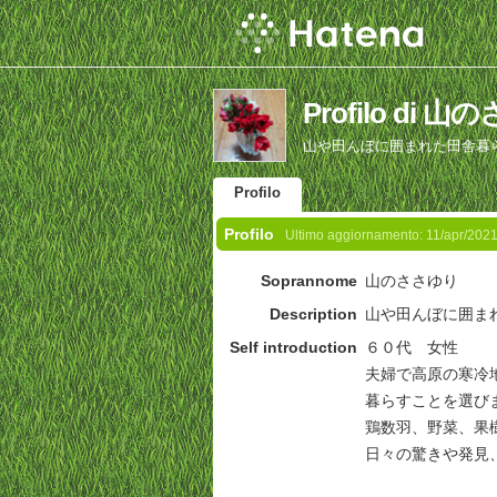
Profilo di 
山や田んぼに囲まれた田舎暮
Profilo
Profilo
Ultimo aggiornamento:
11/apr/202
Soprannome
山のささゆり
Description
山や田んぼに囲ま
Self introduction
６０代 女性
夫婦で高原の寒冷
暮らすことを選び
鶏数羽、野菜、果
日々の驚きや発見