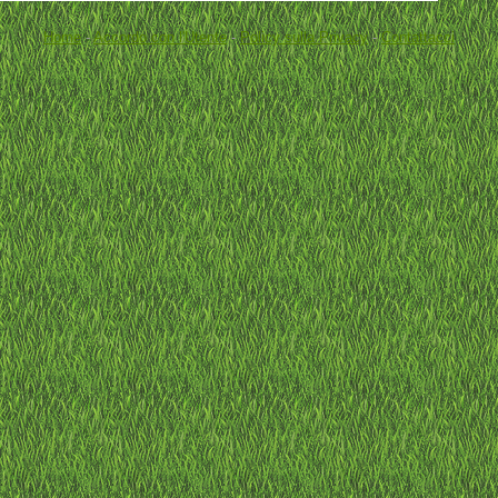
Home
-
Accordo con l'Utente
-
Policy sulla Privacy
-
Contattacci