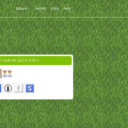
Italiano
Iscriviti
Entra
Help
izi usati da 山のささゆり