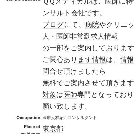
ＱＱ
メディカル
は、
医師
に特
ンサル
ト
会社
です。
ブログ
にて、
病院
やクリニ
人
・
医師
非常勤
求人情報
の一部をご案内しており
ま
ご関心あり
ます
情報
は、
情報
問合せ頂けましたら
無料
でご案内させて頂き
ま
対象
は
医師
専門となっており
願い致
しま
す。
Occupation
医療
人材
紹介
コンサルタント
Place of
東京都
residence