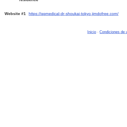
Website #1
https://qqmedical-dr-shoukai-tokyo.jimdofree.com/
Inicio
-
Condiciones de 