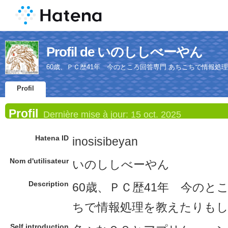
Profil de いのししべーやん
60歳、ＰＣ歴41年 今のところ回答専門 あちこちで情報処
Profil
Profil
Dernière mise à jour:
15 oct. 2025
Hatena ID
inosisibeyan
Nom d'utilisateur
いのししべーやん
Description
60歳、ＰＣ歴41年 今のと
ちで情報処理を教えたりも
Self introduction