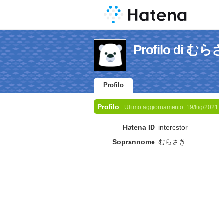
Profilo di む
Profilo
Profilo
Ultimo aggiornamento:
19/lug/2021
Hatena ID
interestor
Soprannome
むらさき