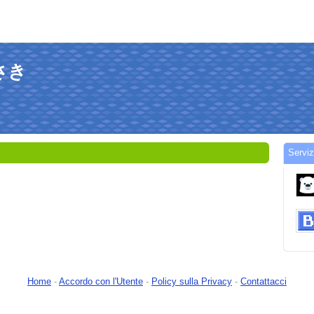
らさき
Servi
Home
-
Accordo con l'Utente
-
Policy sulla Privacy
-
Contattacci