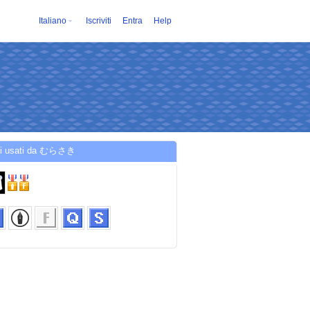
Italiano
Iscriviti
Entra
Help
zi usati da むらさき