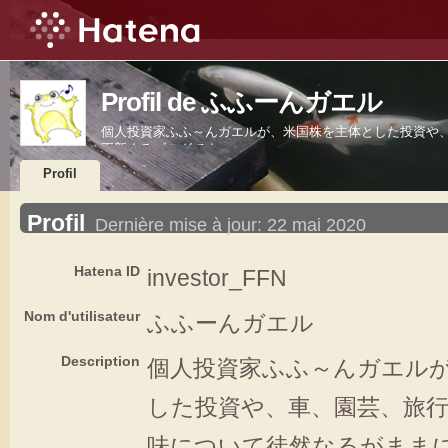
Profil de ふふーんガエル
個人投資家ふふ～んガエルが、米国株を主体とした投資や
更新するブログです。
Profil
Profil
Dernière mise à jour:
22 mai 2020
Hatena ID
investor_FFN
Nom d'utilisateur
ふふーんガエル
Description
個人投資家ふふ～んガエル
した投資や、車、園芸、旅
味について徒然なるがまま