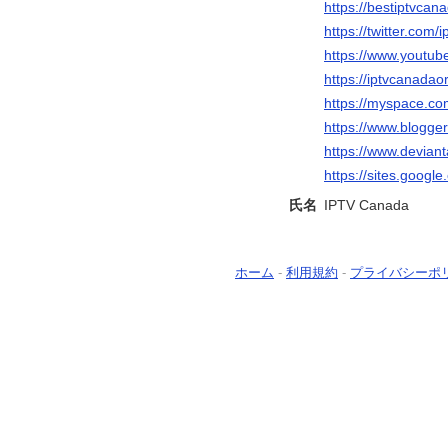
https://bestiptvcan
https://twitter.com
https://www.youtu
https://iptvcanadao
https://myspace.co
https://www.blogg
https://www.devian
https://sites.googl
氏名
IPTV Canada
ホーム
-
利用規約
-
プライバシーポ