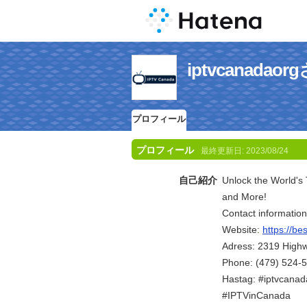
iptvcanad
プロフィール
プロフィール
最終更新日:
2023/08/24
自己紹介
Unlock the World's
and More!
Contact information
Website:
https://be
Adress: 2319 Highw
Phone: (479) 524-
Hastag: #iptvcana
#IPTVinCanada