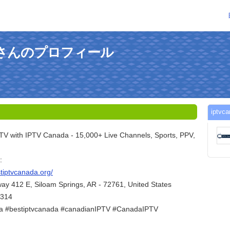
aorgさんのプロフィール
ipt
 TV with IPTV Canada - 15,000+ Live Channels, Sports, PPV,
:
stiptvcanada.org/
ay 412 E, Siloam Springs, AR - 72761, United States
5314
da #bestiptvcanada #canadianIPTV #CanadaIPTV