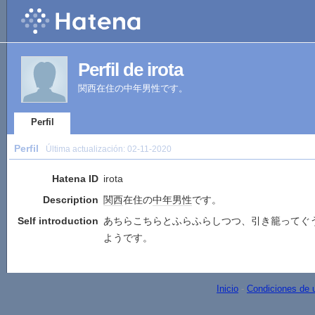
Perfil de irota
関西在住の中年男性です。
Perfil
Perfil
Última actualización:
02-11-2020
Hatena ID
irota
Description
関西
在住の
中年
男性
です。
Self introduction
あちらこちらとふらふらしつつ、引き籠ってぐ
ようです。
Inicio
-
Condiciones de 