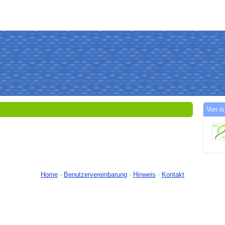
Von i
Home
-
Benutzervereinbarung
-
Hinweis
-
Kontakt