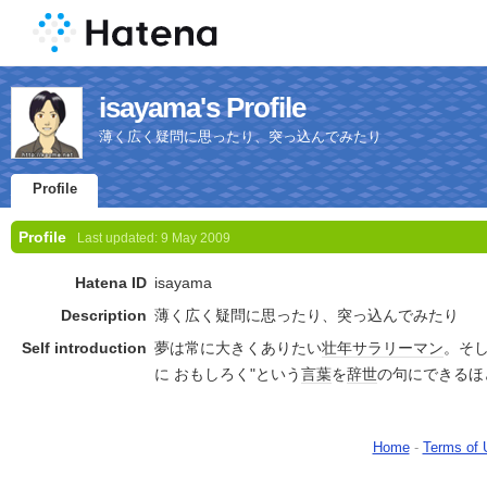
isayama's Profile
薄く広く疑問に思ったり、突っ込んでみたり
Profile
Profile
Last updated:
9 May 2009
Hatena ID
isayama
Description
薄く広く疑問に思ったり、突っ込んでみたり
Self introduction
夢は常に大きくありたい
壮年
サラリーマン
。そし
に おもしろく"という
言葉
を
辞世
の句にできるほ
Home
-
Terms of 