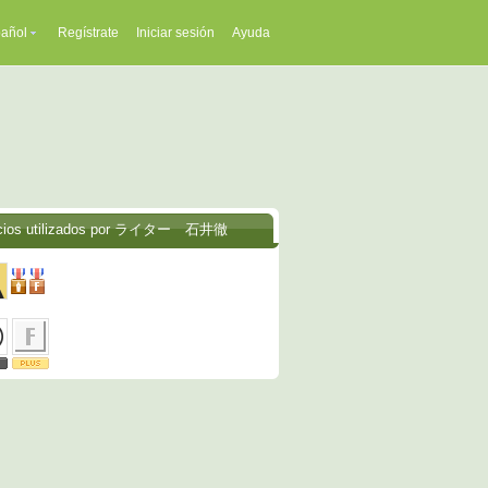
añol
Regístrate
Iniciar sesión
Ayuda
icios utilizados por ライター 石井徹