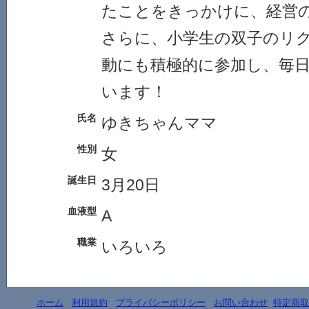
たことをきっかけに、経営
さらに、小学生の双子のリ
動にも積極的に参加し、毎
います！
氏名
ゆきちゃんママ
性別
女
誕生日
3月20日
血液型
A
職業
いろいろ
ホーム
-
利用規約
-
プライバシーポリシー
-
お問い合わせ
-
特定商取