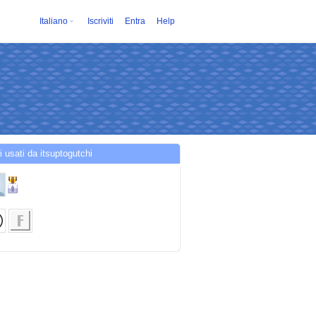
Italiano
Iscriviti
Entra
Help
i usati da itsuptogutchi