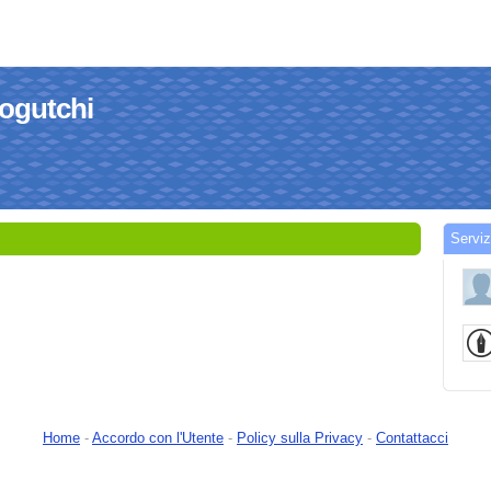
togutchi
Serviz
Home
-
Accordo con l'Utente
-
Policy sulla Privacy
-
Contattacci