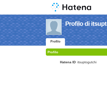
Profilo di itsup
Profilo
Profilo
Hatena ID
itsuptogutchi