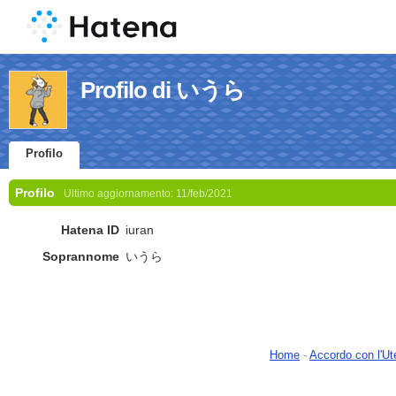
Profilo di いうら
Profilo
Profilo
Ultimo aggiornamento:
11/feb/2021
Hatena ID
iuran
Soprannome
いうら
Home
-
Accordo con l'Ut