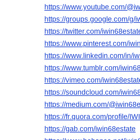
https://www.youtube.com/@iw
https://groups.google.com/g/i
https://twitter.com/iwin68estat
https://www.pinterest.com/iwi
https://www.linkedin.com/in/iw
https://www.tumblr.com/iwin6
https://vimeo.com/iwin68estat
https://soundcloud.com/iwin6
https://medium.com/@iwin68e
https://fr.quora.com/profile/I
https://gab.com/iwin68estate