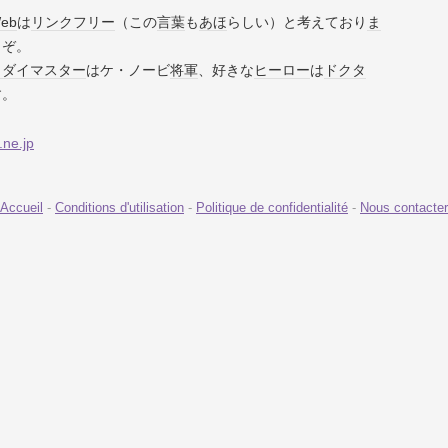
eb
は
リンクフリー
（この
言葉
も
あほ
らしい）と考えており
ま
うぞ。
ェダイ
マスター
はケ・ノービ
将軍
、好きな
ヒーロー
は
ドクタ
す。
.ne.jp
Accueil
-
Conditions d'utilisation
-
Politique de confidentialité
-
Nous contacter