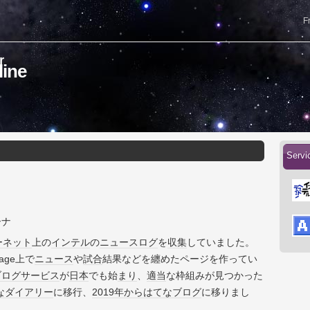
F
lͬine
Servic
ーナ
ーネット
上の
インテル
の
ニュース
ログ
を
収集
していました。
age上で
ニュース
や
試合
結果などを纏めたページを作ってい
ブログ
サービス
が
日本
でも始
まり
、
適当
な枠組みが見つかった
なダイアリー
に移行、
2019年
から
はてなブログ
に移りまし