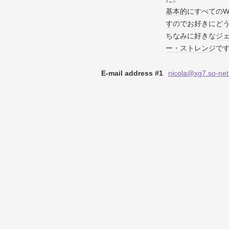
基本的
にすべての
W
す
のでお好きにど
ちなみに好きな
ジ
ー・ストレンジ
で
E-mail address #1
nicola@xg7.so-net