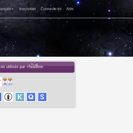
rançais
Inscription
Connecte-toi
Aide
es utilisés par ⭐hͥeͪaͭdͤlͬine