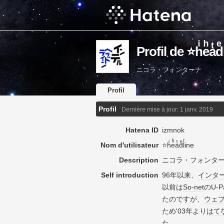
Profil de ⭐hͥeͪaͭdͤ
ニコラ・フォンターナ
Profil
Profil
Dernière mise à jour:
1 janv. 2019
Hatena ID
izmnok
Nom d'utilisateur
⭐hͥeͪaͭdͤlͬine
Description
ニコラ・フォンタ
Self introduction
96年以来、
インタ
以前は
So-net
のU-P
たのですが、
ウェ
ため'03年より
はて
た。