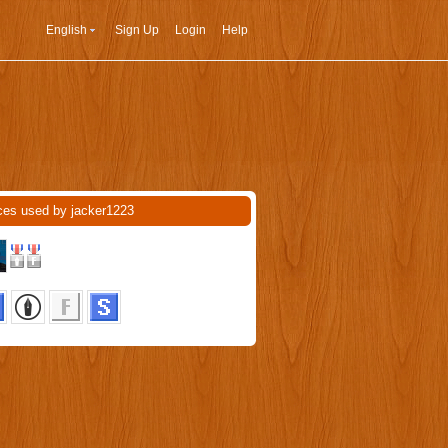
English
Sign Up
Login
Help
ces used by jacker1223