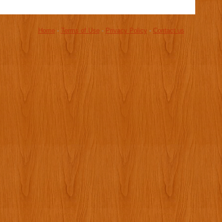
Home
-
Terms of Use
-
Privacy Policy
-
Contact us