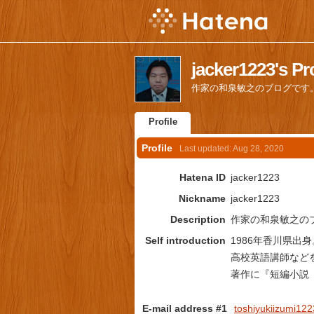
jacker1223's Pro
作家の和泉敏之のブログです
Profile
Profile
Last updated:
Aug 28, 2020
Hatena ID
jacker1223
Nickname
jacker1223
Description
作家の和泉敏之の
Self introduction
1986年香川県出
高校英語講師など
著作に『短編小説
E-mail address #1
toshiyukiizumi12