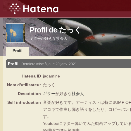
Profil de たっく
ギターが好きな社会人
Profil
Profil
Dernière mise à jour:
20 janv. 2021
Hatena ID
jagamine
Nom d'utilisateur
たっく
Description
ギター
が好きな
社会人
Self introduction
音楽が好きです。アーティストは特にBUMP OF 
アコギで作曲し弾き語りをしたり、コピーバン
す。
Youtubeにギター弾いてみた動画アップして
経理職で簿記勉強中。