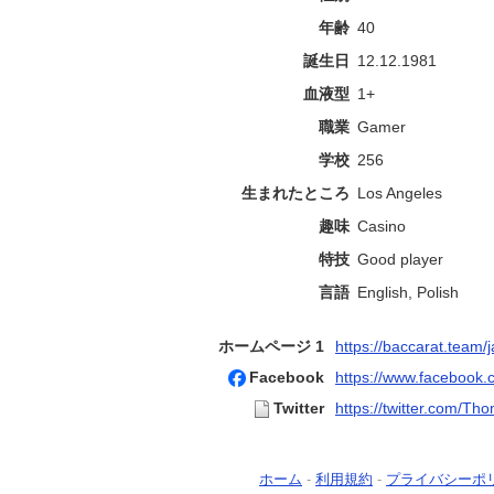
年齢
40
誕生日
12.12.1981
血液型
1+
職業
Gamer
学校
256
生まれたところ
Los Angeles
趣味
Casino
特技
Good player
言語
English, Polish
ホームページ 1
https://baccarat.team/j
Facebook
https://www.facebook
Twitter
https://twitter.com/T
ホーム
-
利用規約
-
プライバシーポ