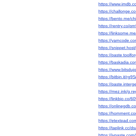
https://www.imdb.c
https://challonge.
https://bento.me/ch
https://rentry.co/
https://linksome.m
https://yamcode.c
https://snippet.hos
https://paste.toolf
https://baskadia.co
https://www.bitsduj
https://bitbin.it/rg9
https://paste.inter
https://mez.ink/g.r
https://linkbio.co
https://onlinegdb
https://homment.
https://etextpad.c
https://taplink.cc/d
https://ivpaste.co