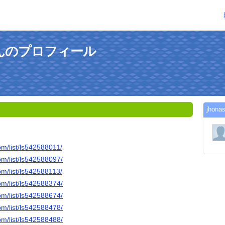
naさんのプロフィール
jho
m/list/ls542588011/
om/list/ls542588097/
m/list/ls542588113/
om/list/ls542588374/
om/list/ls542588674/
om/list/ls542588478/
om/list/ls542588488/