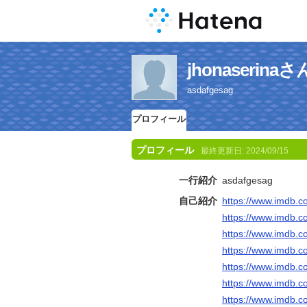
jhonaseri
asdafgesag
プロフィール
プロフィール
最終更新日:
2024/09/15
一行紹介
asdafgesag
自己紹介
https://www.imdb.co
https://www.imdb.c
https://www.imdb.co
https://www.imdb.c
https://www.imdb.c
https://www.imdb.c
https://www.imdb.c