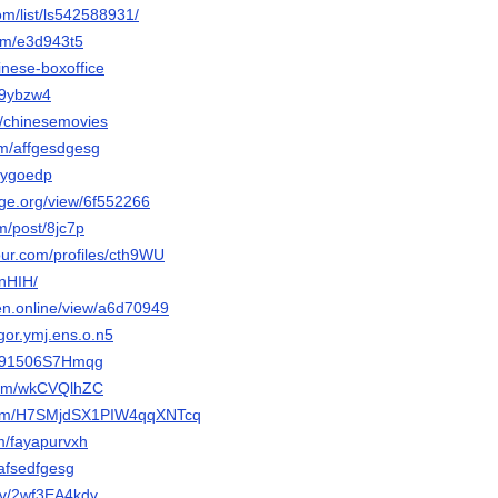
om/list/ls542588931/
com/e3d943t5
inese-boxoffice
qm9ybzw4
e/chinesemovies
om/affgesdgesg
t/ygoedp
orge.org/view/6f552266
m/post/8jc7p
our.com/profiles/cth9WU
SnHIH/
gen.online/view/a6d70949
egor.ymj.ens.o.n5
/6091506S7Hmqg
.com/wkCVQlhZC
com/H7SMjdSX1PIW4qqXNTcq
om/fayapurvxh
safsedfgesg
m/v/2wf3EA4kdv