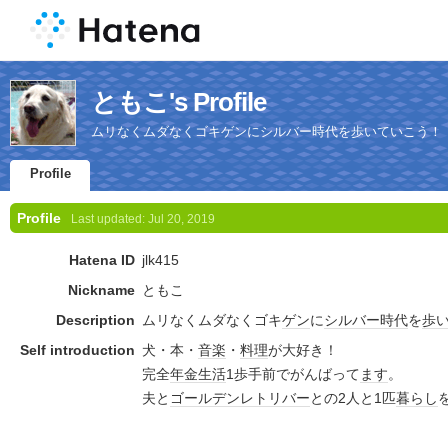
ともこ's Profile
ムリなくムダなくゴキゲンにシルバー時代を歩いていこう！
Profile
Profile
Last updated:
Jul 20, 2019
Hatena ID
jlk415
Nickname
ともこ
Description
ムリなくムダなくゴキ
ゲン
に
シルバー
時代
を
歩
Self introduction
犬・本・
音楽
・
料理
が大好き！
完全
年金生活
1歩手前でがんばって
ます
。
夫と
ゴールデンレトリバー
との2人と1匹
暮らし