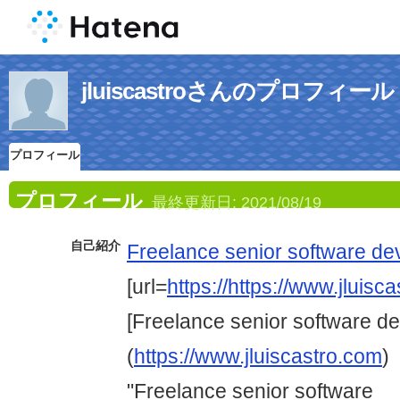
jluiscastroさんのプロフィール
プロフィール
プロフィール
最終更新日:
2021/08/19
自己紹介
Freelance senior software de
[url=
https://https://www.jluisc
[Freelance senior software de
(
https://www.jluiscastro.com
)
"Freelance senior software