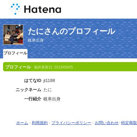
たにさんのプロフィール
岐阜出身
プロフィール
プロフィール
最終更新日:
2018/08/05
はてなID
jt1188
ニックネーム
たに
一行紹介
岐阜出身
ホーム
-
利用規約
-
プライバシーポリシー
-
お問い合わせ
-
特定商取