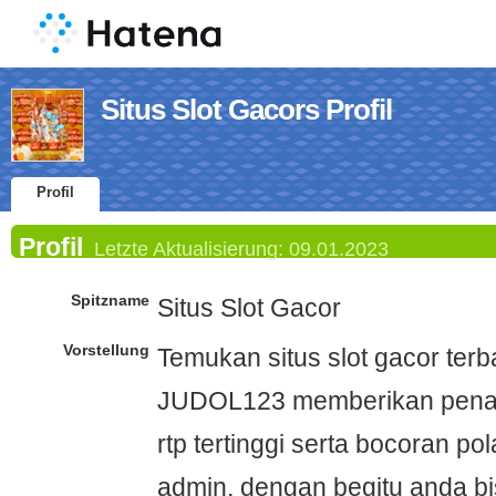
Situs Slot Gacors Profil
Profil
Profil
Letzte Aktualisierung:
09.01.2023
Spitzname
Situs Slot Gacor
Vorstellung
Temukan situs slot gacor terba
JUDOL123 memberikan penaw
rtp tertinggi serta bocoran po
admin, dengan begitu anda b