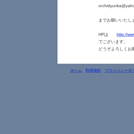
orchidyurika@yaho
までお願いいたし
HPは
http://w
でございます。
どうぞよろしくお
ホーム
-
利用規約
-
プライバシーポ