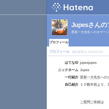
Jupesさん
星新一大先生へのオマー
プロフィール
プロフィール
最終更新日:
2023/07/16
はてなID
jupesjupes
ニックネーム
Jupes
一行紹介
星新一
大先生
への
自己紹介
１０数年前より、
ご質問ご依頼は