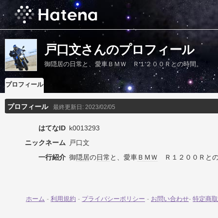
戸口文さんのプロフィール
御隠居の日常と、愛車ＢＭＷ Ｒ１２００Ｒとの時間。
プロフィール
プロフィール
最終更新日:
2023/02/05
はてなID
k0013293
ニックネーム
戸口文
一行紹介
御
隠居
の
日常
と、愛車
ＢＭＷ
Ｒ１２００Ｒと
ホーム
-
利用規約
-
プライバシーポリシー
-
お問い合わせ
-
特定商取