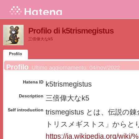
Profilo di k5trismegistus
三倍偉大なk5
Profilo
Profilo
Ultimo aggiornamento:
04/nov/2022
Hatena ID
k5trismegistus
Description
三倍偉大なk5
Self introduction
trismegistus とは、伝
トリスメギストス」からと
https://ja.wikipedia