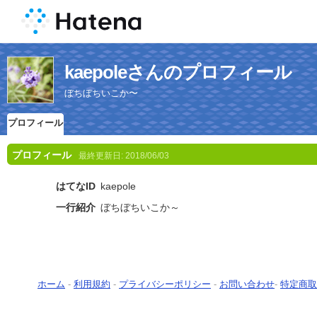
kaepoleさんのプロフィール
ぼちぼちいこか〜
プロフィール
プロフィール
最終更新日:
2018/06/03
はてなID
kaepole
一行紹介
ぼちぼちいこか～
ホーム
-
利用規約
-
プライバシーポリシー
-
お問い合わせ
-
特定商取