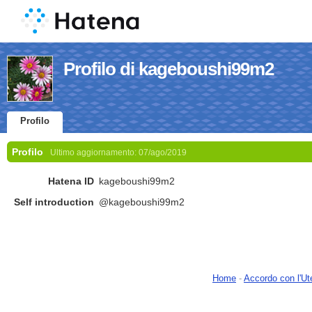
Profilo di kageboushi99m2
Profilo
Profilo
Ultimo aggiornamento:
07/ago/2019
Hatena ID
kageboushi99m2
Self introduction
@kageboushi99m2
Home
-
Accordo con l'Ut