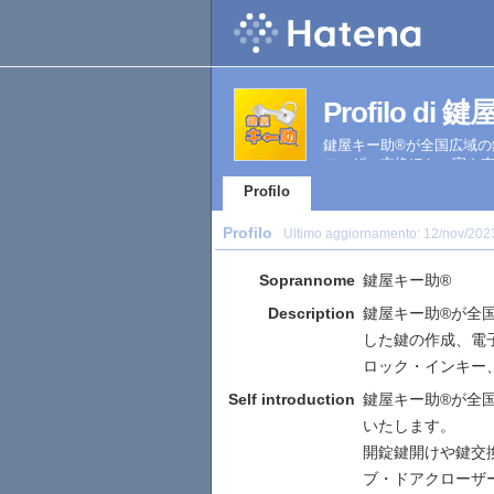
Profilo di
鍵屋キー助®が全国広域
ローザー交換ほか。家や
Profilo
Profilo
Ultimo aggiornamento:
12/nov/202
Soprannome
鍵屋キー助®
Description
鍵屋キー助®が全
した鍵の作成、電
ロック・インキー
Self introduction
鍵屋キー助®が全
いたします。
開錠鍵開けや鍵交
ブ・ドアクローザ