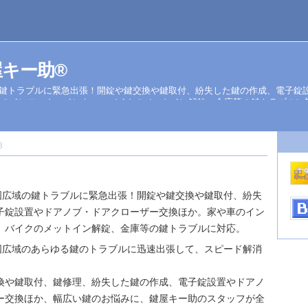
 鍵屋キー助®
の鍵トラブルに緊急出張！開錠や鍵交換や鍵取付、紛失した鍵の作成、電子錠
車のインロック・インキー、バイクのメットイン解錠、金庫等の鍵トラブルに
3
国広域の鍵トラブルに緊急出張！開錠や鍵交換や鍵取付、紛失
子錠設置やドアノブ・ドアクローザー交換ほか。家や車のイン
、バイクのメットイン解錠、金庫等の鍵トラブルに対応。
国広域のあらゆる鍵のトラブルに迅速出張して、スピード解消
換や鍵取付、鍵修理、紛失した鍵の作成、電子錠設置やドアノ
ー交換ほか、幅広い鍵のお悩みに、鍵屋キー助のスタッフが全