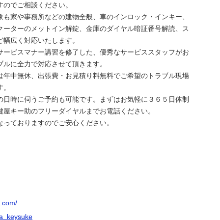
すのでご相談ください。
象も家や事務所などの建物全般、車のインロック・インキー、
クーターのメットイン解錠、金庫のダイヤル暗証番号解読、ス
ど幅広く対応いたします。
サービスマナー講習を修了した、優秀なサービススタッフがお
ブルに全力で対応させて頂きます。
は年中無休、出張費・お見積り料無料でご希望のトラブル現場
す。
の日時に伺うご予約も可能です。まずはお気軽に３６５日体制
鍵屋キー助のフリーダイヤルまでお電話ください。
なっておりますのでご安心ください。
e.com/
ya_keysuke