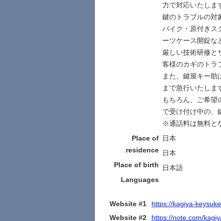
力で対応いたしま
鍵のトラブルの対
バイク・原付きス
ーツケース開錠な
厳しい技術研修と
客様のカギのトラ
また、鍵屋キー助
まで急行いたしま
もちろん、ご希望
で受け付け中の、
※通話料は無料と
Place of
日本
residence
日本
Place of birth
日本語
Languages
Website #1
https://kagiya-keysuk
Website #2
https://note.com/kagi