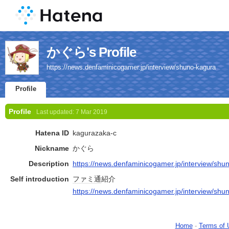
かぐら's Profile
https://news.denfaminicogamer.jp/interview/shuno-kagura
Profile
Profile
Last updated:
7 Mar 2019
Hatena ID
kagurazaka-c
Nickname
かぐら
Description
https://news.denfaminicogamer.jp/interview/shu
Self introduction
ファミ通
紹介
https://news.denfaminicogamer.jp/interview/shu
Home
-
Terms of 