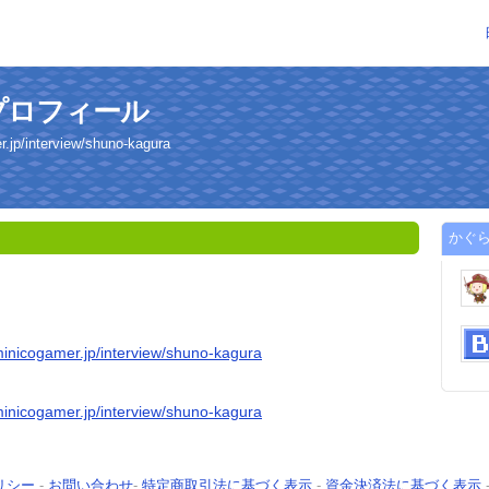
プロフィール
.jp/interview/shuno-kagura
かぐ
minicogamer.jp/interview/shuno-kagura
minicogamer.jp/interview/shuno-kagura
リシー
-
お問い合わせ
-
特定商取引法に基づく表示
-
資金決済法に基づく表示