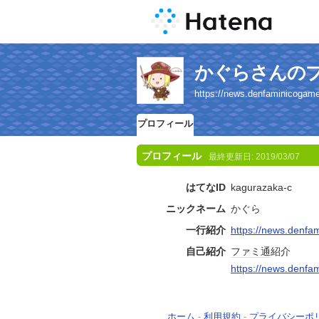
かぐらさんの
https://news.denfaminicogamer
プロフィール
プロフィール
最終更新日:
2019/03/07
はてなID
kagurazaka-c
ニックネーム
かぐら
一行紹介
https://news.denfa
自己紹介
ファミ通
紹介
https://news.denfa
ホーム
-
利用規約
-
プライバシーポ