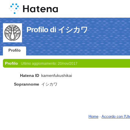
Profilo di イシカワ
Profilo
Profilo
Ultimo aggiornamento:
20/nov/2017
Hatena ID
kamenfukushikai
Soprannome
イシカワ
Home
-
Accordo con l'Ut