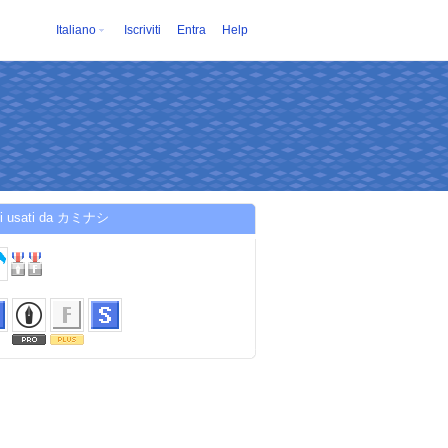
Italiano
Iscriviti
Entra
Help
zi usati da カミナシ