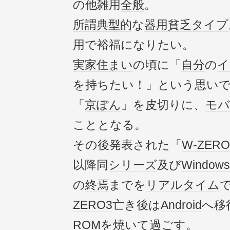
の他雑用
全般
。
所謂
典型的
な
器用貧乏
タイプ
用で裕福になりたい。
実家
住まい
の頃に「
自分
の
イ
を持ちたい！」という思い
「
京ぽん
」を皮切りに、
モバ
こととなる。
その後発表された「
W-ZERO
以降同
シリーズ
及び
Windows
の
終焉
までを
リアルタイム
ZERO3
亡き後は
Android
へ移行
ROM
を焼いて過ごす。